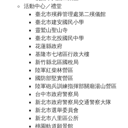
活動中心／禮堂
臺北市殯葬管理處第二殯儀館
臺北市建安國民小學
靈鷲山聖山寺
臺北市北投國民中學
花蓮縣政府
基隆市七堵區行政大樓
新竹縣北區國稅局
陸軍紅柴林營區
國防部堅實營區
陸軍砲兵訓練指揮部關廟湯山營區
台中市政府警察局
新北市政府警察局交通警察大隊
新北市選舉委員會
新北市八里區公所
桃園軌道願景館