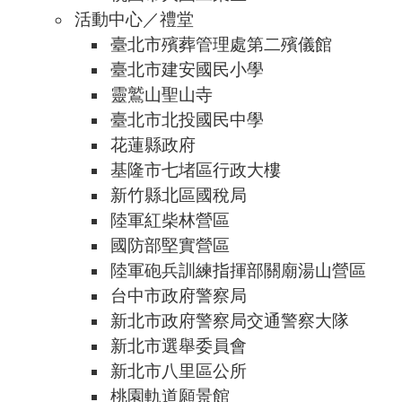
活動中心／禮堂
臺北市殯葬管理處第二殯儀館
臺北市建安國民小學
靈鷲山聖山寺
臺北市北投國民中學
花蓮縣政府
基隆市七堵區行政大樓
新竹縣北區國稅局
陸軍紅柴林營區
國防部堅實營區
陸軍砲兵訓練指揮部關廟湯山營區
台中市政府警察局
新北市政府警察局交通警察大隊
新北市選舉委員會
新北市八里區公所
桃園軌道願景館