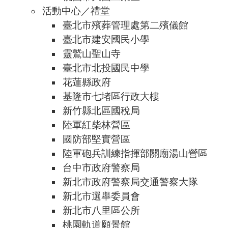
活動中心／禮堂
臺北市殯葬管理處第二殯儀館
臺北市建安國民小學
靈鷲山聖山寺
臺北市北投國民中學
花蓮縣政府
基隆市七堵區行政大樓
新竹縣北區國稅局
陸軍紅柴林營區
國防部堅實營區
陸軍砲兵訓練指揮部關廟湯山營區
台中市政府警察局
新北市政府警察局交通警察大隊
新北市選舉委員會
新北市八里區公所
桃園軌道願景館