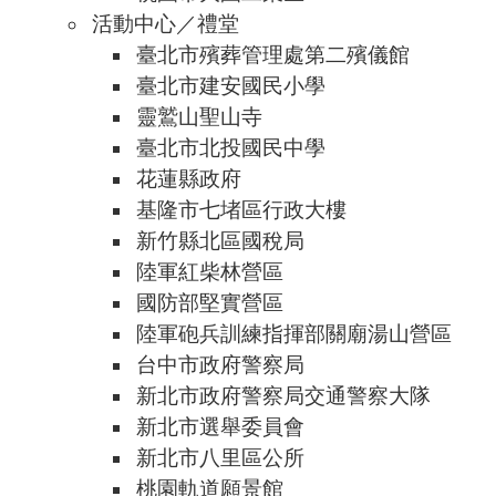
活動中心／禮堂
臺北市殯葬管理處第二殯儀館
臺北市建安國民小學
靈鷲山聖山寺
臺北市北投國民中學
花蓮縣政府
基隆市七堵區行政大樓
新竹縣北區國稅局
陸軍紅柴林營區
國防部堅實營區
陸軍砲兵訓練指揮部關廟湯山營區
台中市政府警察局
新北市政府警察局交通警察大隊
新北市選舉委員會
新北市八里區公所
桃園軌道願景館