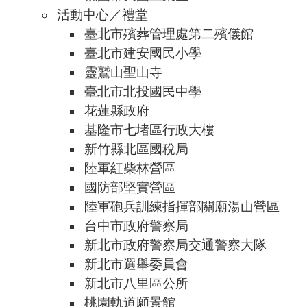
活動中心／禮堂
臺北市殯葬管理處第二殯儀館
臺北市建安國民小學
靈鷲山聖山寺
臺北市北投國民中學
花蓮縣政府
基隆市七堵區行政大樓
新竹縣北區國稅局
陸軍紅柴林營區
國防部堅實營區
陸軍砲兵訓練指揮部關廟湯山營區
台中市政府警察局
新北市政府警察局交通警察大隊
新北市選舉委員會
新北市八里區公所
桃園軌道願景館