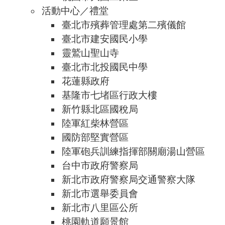
活動中心／禮堂
臺北市殯葬管理處第二殯儀館
臺北市建安國民小學
靈鷲山聖山寺
臺北市北投國民中學
花蓮縣政府
基隆市七堵區行政大樓
新竹縣北區國稅局
陸軍紅柴林營區
國防部堅實營區
陸軍砲兵訓練指揮部關廟湯山營區
台中市政府警察局
新北市政府警察局交通警察大隊
新北市選舉委員會
新北市八里區公所
桃園軌道願景館