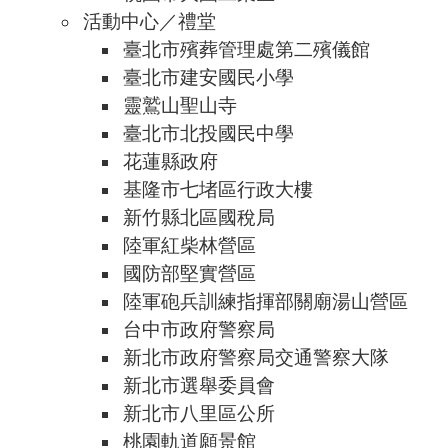
活動中心／禮堂
臺北市殯葬管理處第二殯儀館
臺北市建安國民小學
靈鷲山聖山寺
臺北市北投國民中學
花蓮縣政府
基隆市七堵區行政大樓
新竹縣北區國稅局
陸軍紅柴林營區
國防部堅實營區
陸軍砲兵訓練指揮部關廟湯山營區
台中市政府警察局
新北市政府警察局交通警察大隊
新北市選舉委員會
新北市八里區公所
桃園軌道願景館