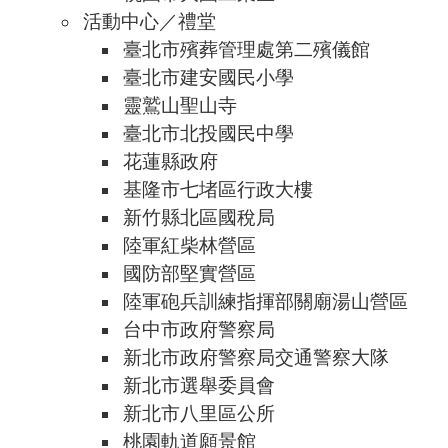
活動中心／禮堂
臺北市殯葬管理處第二殯儀館
臺北市建安國民小學
靈鷲山聖山寺
臺北市北投國民中學
花蓮縣政府
基隆市七堵區行政大樓
新竹縣北區國稅局
陸軍紅柴林營區
國防部堅實營區
陸軍砲兵訓練指揮部關廟湯山營區
台中市政府警察局
新北市政府警察局交通警察大隊
新北市選舉委員會
新北市八里區公所
桃園軌道願景館