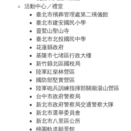
活動中心／禮堂
臺北市殯葬管理處第二殯儀館
臺北市建安國民小學
靈鷲山聖山寺
臺北市北投國民中學
花蓮縣政府
基隆市七堵區行政大樓
新竹縣北區國稅局
陸軍紅柴林營區
國防部堅實營區
陸軍砲兵訓練指揮部關廟湯山營區
台中市政府警察局
新北市政府警察局交通警察大隊
新北市選舉委員會
新北市八里區公所
桃園軌道願景館