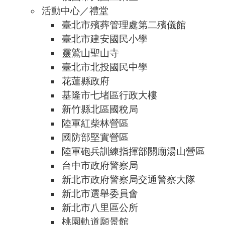
活動中心／禮堂
臺北市殯葬管理處第二殯儀館
臺北市建安國民小學
靈鷲山聖山寺
臺北市北投國民中學
花蓮縣政府
基隆市七堵區行政大樓
新竹縣北區國稅局
陸軍紅柴林營區
國防部堅實營區
陸軍砲兵訓練指揮部關廟湯山營區
台中市政府警察局
新北市政府警察局交通警察大隊
新北市選舉委員會
新北市八里區公所
桃園軌道願景館