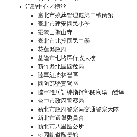
活動中心／禮堂
臺北市殯葬管理處第二殯儀館
臺北市建安國民小學
靈鷲山聖山寺
臺北市北投國民中學
花蓮縣政府
基隆市七堵區行政大樓
新竹縣北區國稅局
陸軍紅柴林營區
國防部堅實營區
陸軍砲兵訓練指揮部關廟湯山營區
台中市政府警察局
新北市政府警察局交通警察大隊
新北市選舉委員會
新北市八里區公所
桃園軌道願景館