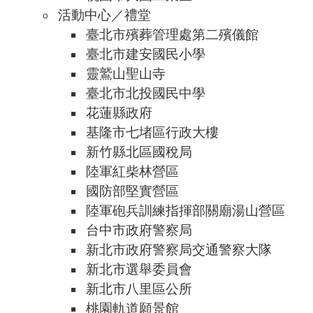
活動中心／禮堂
臺北市殯葬管理處第二殯儀館
臺北市建安國民小學
靈鷲山聖山寺
臺北市北投國民中學
花蓮縣政府
基隆市七堵區行政大樓
新竹縣北區國稅局
陸軍紅柴林營區
國防部堅實營區
陸軍砲兵訓練指揮部關廟湯山營區
台中市政府警察局
新北市政府警察局交通警察大隊
新北市選舉委員會
新北市八里區公所
桃園軌道願景館