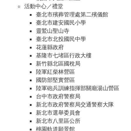
活動中心／禮堂
臺北市殯葬管理處第二殯儀館
臺北市建安國民小學
靈鷲山聖山寺
臺北市北投國民中學
花蓮縣政府
基隆市七堵區行政大樓
新竹縣北區國稅局
陸軍紅柴林營區
國防部堅實營區
陸軍砲兵訓練指揮部關廟湯山營區
台中市政府警察局
新北市政府警察局交通警察大隊
新北市選舉委員會
新北市八里區公所
桃園軌道願景館