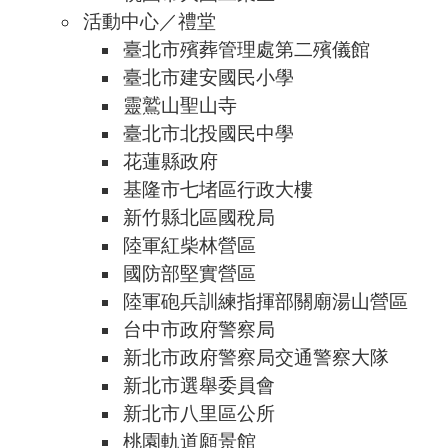
活動中心／禮堂
臺北市殯葬管理處第二殯儀館
臺北市建安國民小學
靈鷲山聖山寺
臺北市北投國民中學
花蓮縣政府
基隆市七堵區行政大樓
新竹縣北區國稅局
陸軍紅柴林營區
國防部堅實營區
陸軍砲兵訓練指揮部關廟湯山營區
台中市政府警察局
新北市政府警察局交通警察大隊
新北市選舉委員會
新北市八里區公所
桃園軌道願景館