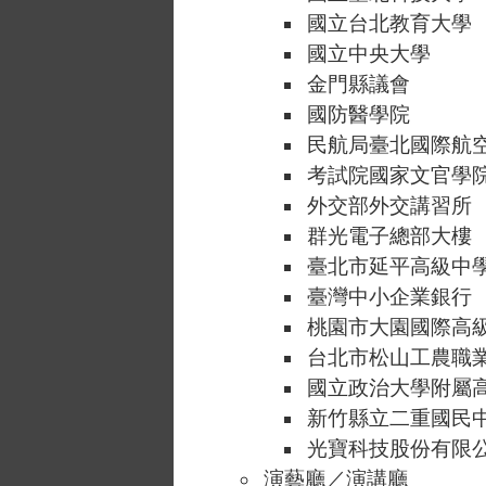
國立台北教育大學
國立中央大學
金門縣議會
國防醫學院
民航局臺北國際航
考試院國家文官學
外交部外交講習所
群光電子總部大樓
臺北市延平高級中
臺灣中小企業銀行
桃園市大園國際高
台北市松山工農職
國立政治大學附屬
新竹縣立二重國民
光寶科技股份有限公
演藝廳／演講廳