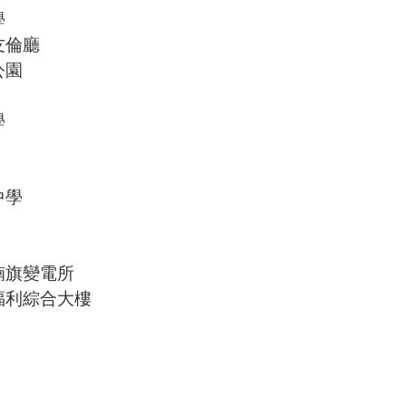
學
友倫廳
公園
學
中學
楠旗變電所
福利綜合大樓