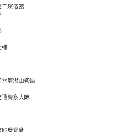
第二殯儀館
學
學
大樓
部關廟湯山營區
交通警察大隊
核能發電廠