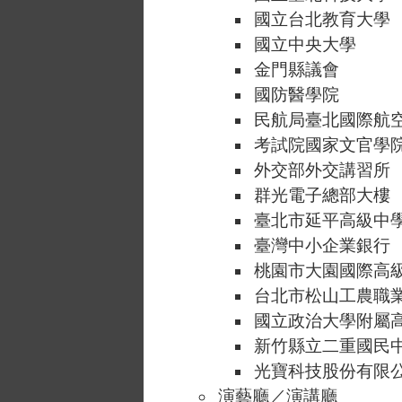
國立台北教育大學
國立中央大學
金門縣議會
國防醫學院
民航局臺北國際航
考試院國家文官學
外交部外交講習所
群光電子總部大樓
臺北市延平高級中
臺灣中小企業銀行
桃園市大園國際高
台北市松山工農職
國立政治大學附屬
新竹縣立二重國民
光寶科技股份有限公
演藝廳／演講廳