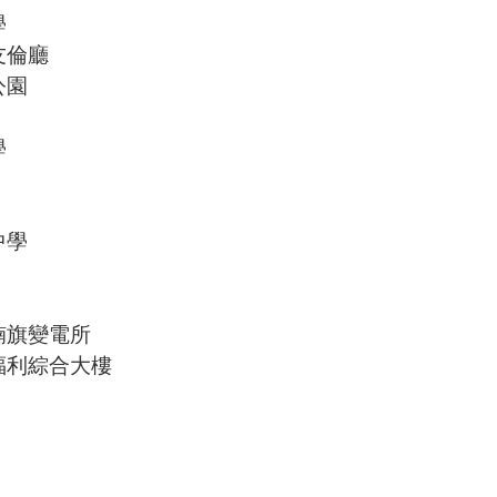
學
友倫廳
公園
學
中學
楠旗變電所
福利綜合大樓