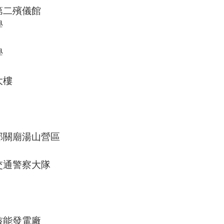
第二殯儀館
學
學
大樓
部關廟湯山營區
交通警察大隊
核能發電廠