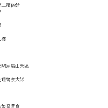
第二殯儀館
學
學
大樓
部關廟湯山營區
交通警察大隊
核能發電廠