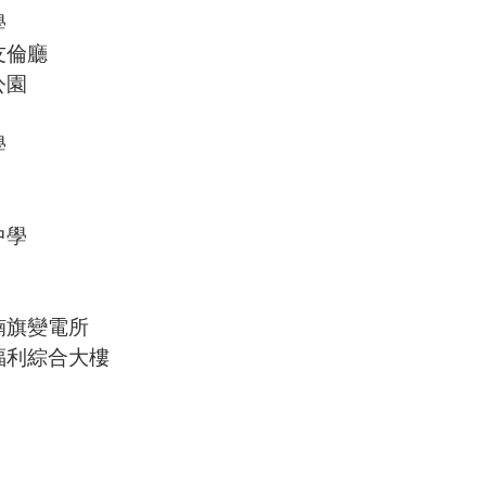
學
友倫廳
公園
學
中學
楠旗變電所
福利綜合大樓