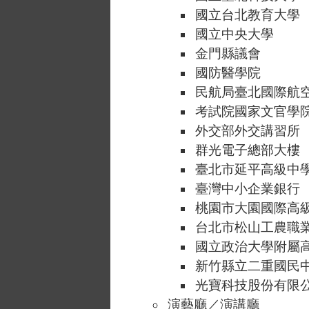
國立台北教育大學
國立中央大學
金門縣議會
國防醫學院
民航局臺北國際航
考試院國家文官學
外交部外交講習所
群光電子總部大樓
臺北市延平高級中
臺灣中小企業銀行
桃園市大園國際高
台北市松山工農職
國立政治大學附屬
新竹縣立二重國民
光寶科技股份有限公
演藝廳／演講廳