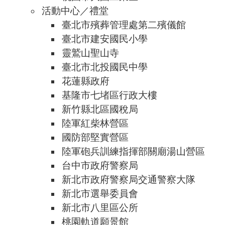
活動中心／禮堂
臺北市殯葬管理處第二殯儀館
臺北市建安國民小學
靈鷲山聖山寺
臺北市北投國民中學
花蓮縣政府
基隆市七堵區行政大樓
新竹縣北區國稅局
陸軍紅柴林營區
國防部堅實營區
陸軍砲兵訓練指揮部關廟湯山營區
台中市政府警察局
新北市政府警察局交通警察大隊
新北市選舉委員會
新北市八里區公所
桃園軌道願景館