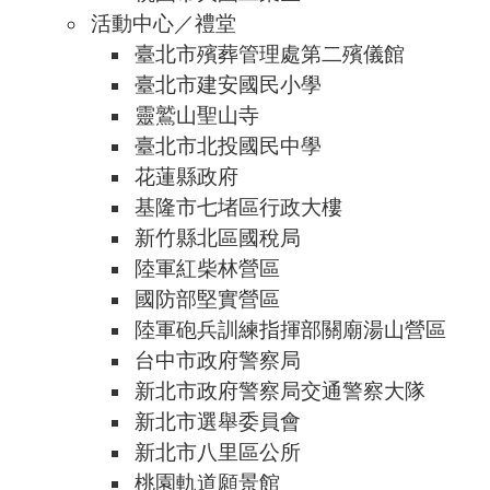
活動中心／禮堂
臺北市殯葬管理處第二殯儀館
臺北市建安國民小學
靈鷲山聖山寺
臺北市北投國民中學
花蓮縣政府
基隆市七堵區行政大樓
新竹縣北區國稅局
陸軍紅柴林營區
國防部堅實營區
陸軍砲兵訓練指揮部關廟湯山營區
台中市政府警察局
新北市政府警察局交通警察大隊
新北市選舉委員會
新北市八里區公所
桃園軌道願景館